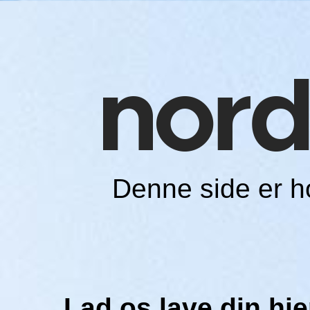
Denne side er 
Lad os lave din h